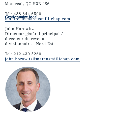
Montréal, QC H3B 4S6
Tél: 438.844.6500
Gestionnaire local
montreal@marcusmillichap.com
John Horowitz
Directeur général principal /
directeur du revenu
divisionnaire – Nord-Est
Tel: 212.430.5260
john.horowitz@marcusmillichap.com