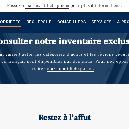
Passez
à
marcusmillichap.com
pour plus d’informations.
OPRIÉTÉS
RECHERCHE
CONSEILLERS
SERVICES
À PR
nsulter notre inventaire exclus
nt varient selon
les catégories d’actifs
et les régions géogr
n français sont disponibles sur demande. Pour nos opportu
visiter
marcusmillichap.com.
Restez à l’affut