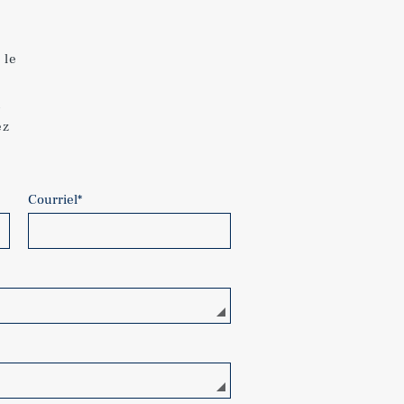
,
 le
u
ez
Courriel
*