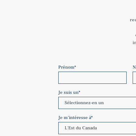
re
i
Prénom
*
N
Je suis un
*
Je m’intéresse à
*