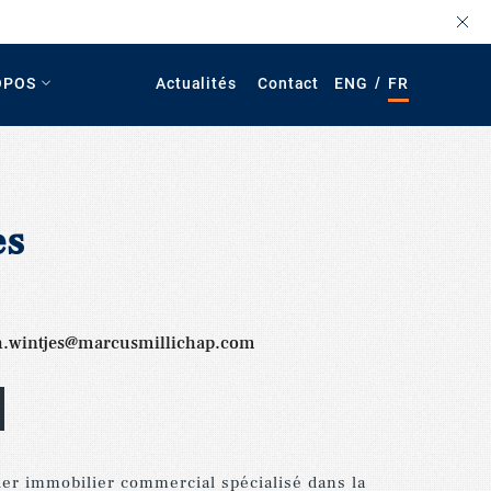
/
OPOS
Actualités
Contact
ENG
FR
es
h.wintjes@marcusmillichap.com
ier
immobilier
commercial
spécialisé
dans
la