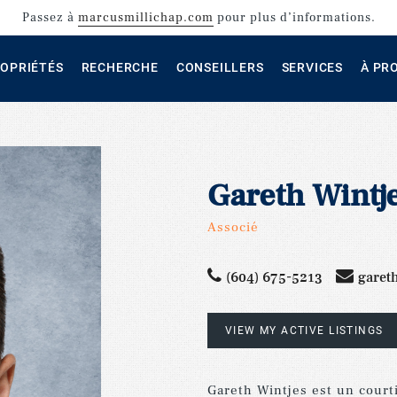
Passez
à
marcusmillichap.com
pour plus d’informations.
OPRIÉTÉS
RECHERCHE
CONSEILLERS
SERVICES
À PR
Gareth Wintj
Associé
(604) 675-5213
garet
VIEW MY ACTIVE LISTINGS
Gareth
Wintjes
est
un
court