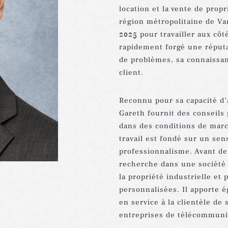
location
et
la
vente
de
propr
région
métropolitaine
de
Va
2025
pour
travailler
aux
côt
rapidement
forgé
une
réput
de
problèmes
,
sa
connaissa
client
.
Reconnu
pour
sa
capacité
d
Gareth
fournit
des
conseils
dans
des
conditions
de
mar
travail
est
fondé
sur
un
sen
professionnalisme
.
Avant
de
recherche
dans
une
société
la
propriété
industrielle
et
personnalisées
.
Il
apporte
é
en
service
à
la
clientèle
de
entreprises
de
télécommuni