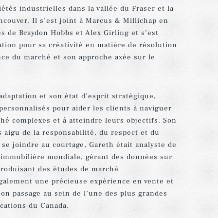
iétés
industrielles
dans
la
vallée
du
Fraser
et
la
ncouver
.
Il
s’
est
joint
à
Marcus
&
Millichap
en
és
de
Braydon
Hobbs
et
Alex
Girling
et
s
’
est
ation
pour
sa
créativité
en
matière
de
résolution
nce
du
marché
et
son
approche
axée
sur
le
’adaptation
et
son
état
d’esprit
stratégique
,
personnalisés
pour
aider
les
clients
à
naviguer
ché
complexes
et
à
atteindre
leurs
objectifs
.
Son
s
aigu
de
la
responsabilité
,
du
respect
et
du
se
joindre
au
courtage
,
Gareth
était
analyste
de
immobilière
mondiale
,
gérant
des
données
sur
produisant
des
études
de
marché
galement
une
précieuse
expérience
en
vente
et
son
passage
au
sein
de
l
’
une
des
plus
grandes
cations
du
Canada
.