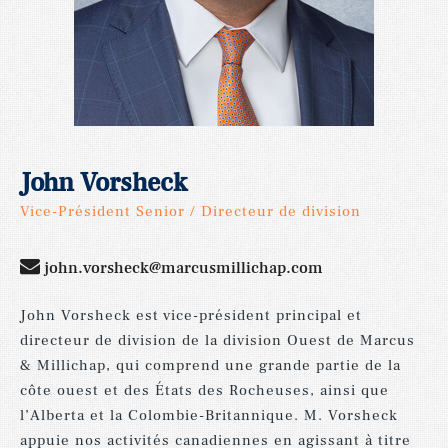
John Vorsheck
Vice-Président Senior / Directeur de division
john.vorsheck@marcusmillichap.com
John
Vorsheck
est
vice-président
principal
et
directeur
de
division
de
la
division
Ouest
de
Marcus
&
Millichap,
qui
comprend
une
grande
partie
de
la
côte
ouest
et
des
États
des
Rocheuses,
ainsi
que
l’Alberta
et
la
Colombie-Britannique.
M.
Vorsheck
appuie
nos
activités
canadiennes
en
agissant
à
titre