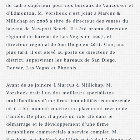
de
cadre
supérieur
pour
nos
bureaux
de
Vancouver
et
d’Edmonton.
M.
Vorsheck
s’est
joint
à
Marcus
&
Millichap
en
2006
à
titre
de
directeur
des
ventes
du
bureau
de
Newport
Beach.
Il
a
été
promu
directeur
régional
du
bureau
de
Las
Vegas
en
2007,
et
directeur
régional
de
San
Diego
en
2011.
Cinq
ans
plus
tard,
il
est
élevé
au
poste
de
directeur
de
district,
supervisant
les
bureaux
de
San
Diego,
Denver,
Las
Vegas
et
Phoenix.
Avant
de
se
joindre
à
Marcus
&
Millichap,
M.
Vorsheck
était
l’un
des
meilleurs spécialistes
multifamiliaux
d’une
firme
immobilière
commerciale
où
il
a
été
nommé
courtier
en
placement
recrue
de
l’année.
De
plus,
il
a
joué
un
rôle
clé
dans
le
démarrage
et
le
développement
d’une
firme
immobilière
commerciale
à
service
complet.
M.
Vorsheck
est
diplômé
de
l’Université
de
l’Arizona,
où